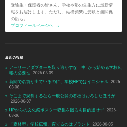
受験生・保護者の皆さん、学校や塾の先生方に最新情
報をお届けします。ただし、結構頻繁に受験と無関係
の話も。
プロフィールページヘ
→
最近の投稿
アーリーアダプターを取り逃がすな 中1から始める学校広
報の必要性
2026-08-09
新聞で名前が出ているのに、学校HPではイニシャル
2026-
08-08
そこまで規制するなら一般公開の看板はおろしたほうが
2026-08-07
HPからの文化祭ポスター収集を図るも目的達せず
2026-
08-06
「森林型」学校広報、育てるのはブランド
2026-08-05