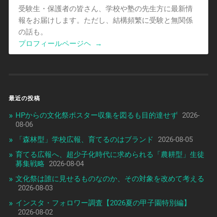
受験生・保護者の皆さん、学校や塾の先生方に最新情
報をお届けします。ただし、結構頻繁に受験と無関係
の話も。
プロフィールページヘ
→
最近の投稿
HPからの文化祭ポスター収集を図るも目的達せず
2026-
08-06
「森林型」学校広報、育てるのはブランド
2026-08-05
育てる広報へ、超少子化時代に求められる「農耕型」生徒
募集戦略
2026-08-04
文化祭は誰に見せるものなのか、その対象を改めて考える
2026-08-03
インスタ・フォロワー調査【2026夏の甲子園特別編】
2026-08-02