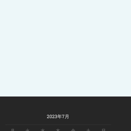
2023年7月
月
火
水
木
金
土
日