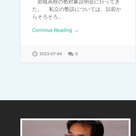
岩槻高校の塾対象説明会に行ってき
た。 私立の塾説については、以前か
らそろそろ…
Continue Reading →
2023-07-04
0