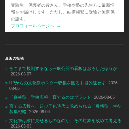
受験生・保護者の皆さん、学校や塾の先生方に最新情
報をお届けします。ただし、結構頻繁に受験と無関係
の話も。
プロフィールページヘ
→
最近の投稿
そこまで規制するなら一般公開の看板はおろしたほうが
2026-08-07
HPからの文化祭ポスター収集を図るも目的達せず
2026-
08-06
「森林型」学校広報、育てるのはブランド
2026-08-05
育てる広報へ、超少子化時代に求められる「農耕型」生徒
募集戦略
2026-08-04
文化祭は誰に見せるものなのか、その対象を改めて考える
2026-08-03