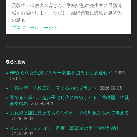
受験生・保護者の皆さん、学校や塾の先生方に最新情
報をお届けします。ただし、結構頻繁に受験と無関係
の話も。
プロフィールページヘ
→
最近の投稿
HPからの文化祭ポスター収集を図るも目的達せず
2026-
08-06
「森林型」学校広報、育てるのはブランド
2026-08-05
育てる広報へ、超少子化時代に求められる「農耕型」生徒
募集戦略
2026-08-04
文化祭は誰に見せるものなのか、その対象を改めて考える
2026-08-03
インスタ・フォロワー調査【2026夏の甲子園特別編】
2026-08-02