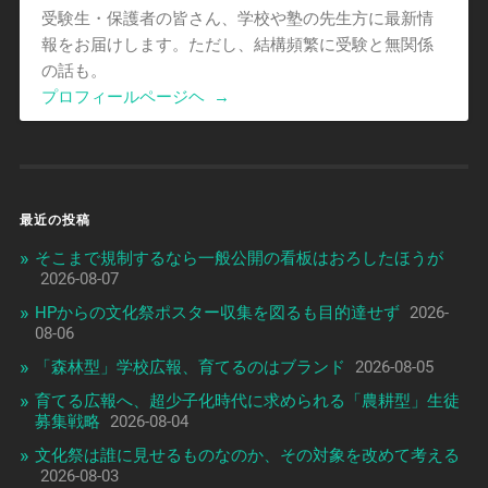
受験生・保護者の皆さん、学校や塾の先生方に最新情
報をお届けします。ただし、結構頻繁に受験と無関係
の話も。
プロフィールページヘ
→
最近の投稿
そこまで規制するなら一般公開の看板はおろしたほうが
2026-08-07
HPからの文化祭ポスター収集を図るも目的達せず
2026-
08-06
「森林型」学校広報、育てるのはブランド
2026-08-05
育てる広報へ、超少子化時代に求められる「農耕型」生徒
募集戦略
2026-08-04
文化祭は誰に見せるものなのか、その対象を改めて考える
2026-08-03