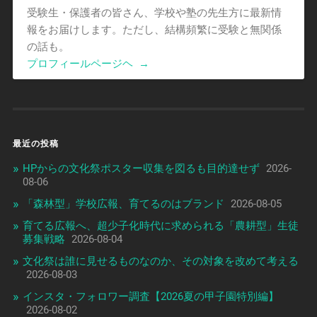
受験生・保護者の皆さん、学校や塾の先生方に最新情
報をお届けします。ただし、結構頻繁に受験と無関係
の話も。
プロフィールページヘ
→
最近の投稿
HPからの文化祭ポスター収集を図るも目的達せず
2026-
08-06
「森林型」学校広報、育てるのはブランド
2026-08-05
育てる広報へ、超少子化時代に求められる「農耕型」生徒
募集戦略
2026-08-04
文化祭は誰に見せるものなのか、その対象を改めて考える
2026-08-03
インスタ・フォロワー調査【2026夏の甲子園特別編】
2026-08-02