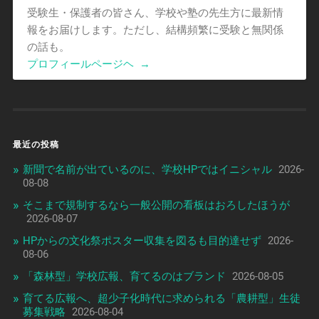
受験生・保護者の皆さん、学校や塾の先生方に最新情
報をお届けします。ただし、結構頻繁に受験と無関係
の話も。
プロフィールページヘ
→
最近の投稿
新聞で名前が出ているのに、学校HPではイニシャル
2026-
08-08
そこまで規制するなら一般公開の看板はおろしたほうが
2026-08-07
HPからの文化祭ポスター収集を図るも目的達せず
2026-
08-06
「森林型」学校広報、育てるのはブランド
2026-08-05
育てる広報へ、超少子化時代に求められる「農耕型」生徒
募集戦略
2026-08-04