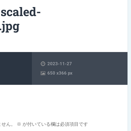
caled-
.jpg
2023-11-27
650
x
366 px
ません。
※
が付いている欄は必須項目です