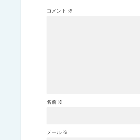
コメント
※
名前
※
メール
※