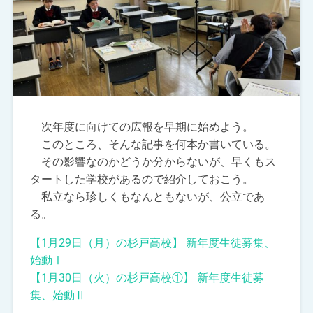
次年度に向けての広報を早期に始めよう。
このところ、そんな記事を何本か書いている。
その影響なのかどうか分からないが、早くもス
タートした学校があるので紹介しておこう。
私立なら珍しくもなんともないが、公立であ
る。
【1月29日（月）の杉戸高校】 新年度生徒募集、
始動Ⅰ
【1月30日（火）の杉戸高校①】 新年度生徒募
集、始動Ⅱ