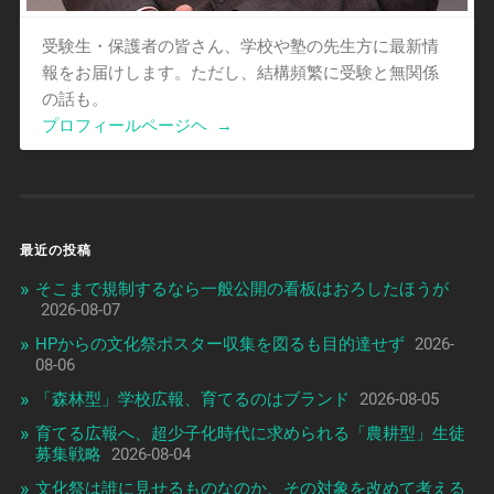
受験生・保護者の皆さん、学校や塾の先生方に最新情
報をお届けします。ただし、結構頻繁に受験と無関係
の話も。
プロフィールページヘ
→
最近の投稿
そこまで規制するなら一般公開の看板はおろしたほうが
2026-08-07
HPからの文化祭ポスター収集を図るも目的達せず
2026-
08-06
「森林型」学校広報、育てるのはブランド
2026-08-05
育てる広報へ、超少子化時代に求められる「農耕型」生徒
募集戦略
2026-08-04
文化祭は誰に見せるものなのか、その対象を改めて考える