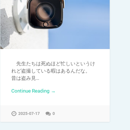
先生たちは死ぬほど忙しいというけ
れど盗撮している暇はあるんだな。
昔は盗み見…
Continue Reading →
2025-07-17
0