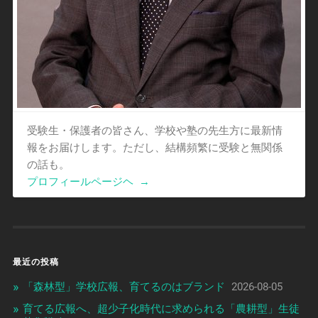
受験生・保護者の皆さん、学校や塾の先生方に最新情
報をお届けします。ただし、結構頻繁に受験と無関係
の話も。
プロフィールページヘ
→
最近の投稿
「森林型」学校広報、育てるのはブランド
2026-08-05
育てる広報へ、超少子化時代に求められる「農耕型」生徒