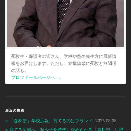
受験生・保護者の皆さん、学校や塾の先生方に最新情
報をお届けします。ただし、結構頻繁に受験と無関係
の話も。
プロフィールページヘ
→
最近の投稿
「森林型」学校広報、育てるのはブランド
2026-08-05
育てる広報へ、超少子化時代に求められる「農耕型」生徒