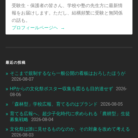
受験生・保護者の皆さん、学校や塾の先生方に最新情
報をお届けします。ただし、結構頻繁に受験と無関係
の話も。
プロフィールページヘ
→
最近の投稿
そこまで規制するなら一般公開の看板はおろしたほうが
2026-08-07
HPからの文化祭ポスター収集を図るも目的達せず
2026-
08-06
「森林型」学校広報、育てるのはブランド
2026-08-05
育てる広報へ、超少子化時代に求められる「農耕型」生徒
募集戦略
2026-08-04
文化祭は誰に見せるものなのか、その対象を改めて考える
2026-08-03