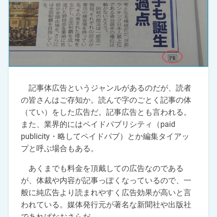
記事体広告というジャンルがあるのだが、読者
の皆さんはご存知か。読んで字のごとく記事の体
（てい）をした広告だ。記事広告とも言われる。
また、業界的にはペイドパブリシティ（paid
publicity・略してペイドパブ）とか編集タイアッ
プと呼ぶ場合もある。
あくまでも料金を頂戴しての広告なのである
が、体裁や内容が記事っぽくなっているので、一
般に純広告より読まれやすく広告効果が高いと言
われている。媒体発行元が著名な新聞社や出版社
であればなおさらだ。