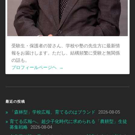
受験生・保護者の皆さん、学校や塾の先生方に最新情
報をお届けします。ただし、結構頻繁に受験と無関係
の話も。
プロフィールページヘ
→
最近の投稿
「森林型」学校広報、育てるのはブランド
2026-08-05
育てる広報へ、超少子化時代に求められる「農耕型」生徒
募集戦略
2026-08-04