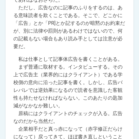
ただし、広告なのに記事のふりをするのは、あ
る意味読者を欺くことである。そこで、どこかに
「広告」とか「PR]とか記するのが暗黙のお約束だ
が、別に法律や罰則があるわけではないので、何
の記載もない場合もあり読み手としては注意が必
要だ。
私は仕事として記事体広告を書くことがある。
まず普通に取材する。インタビューする。その
上で広告主（業界的にはクライアント）である学
校側の意向に沿った記事を書く。しかし、広告バ
レバレでは逆効果になるので読者を意識した客観
性も持たせなければならない。このあたりの匙加
減がなかなか難しい。
原稿にはクライアントのチェックが入る。広告
なのだから当然だ。
企業相手だと真っ赤になって（赤字修正だらけ
になって）戻ってきて、ほぼ書き直しということ