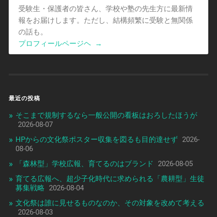
受験生・保護者の皆さん、学校や塾の先生方に最新情
報をお届けします。ただし、結構頻繁に受験と無関係
の話も。
プロフィールページヘ
→
最近の投稿
そこまで規制するなら一般公開の看板はおろしたほうが
2026-08-07
HPからの文化祭ポスター収集を図るも目的達せず
2026-
08-06
「森林型」学校広報、育てるのはブランド
2026-08-05
育てる広報へ、超少子化時代に求められる「農耕型」生徒
募集戦略
2026-08-04
文化祭は誰に見せるものなのか、その対象を改めて考える
2026-08-03