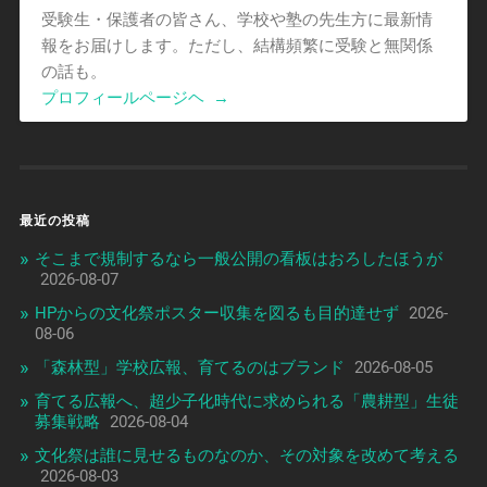
受験生・保護者の皆さん、学校や塾の先生方に最新情
報をお届けします。ただし、結構頻繁に受験と無関係
の話も。
プロフィールページヘ
→
最近の投稿
そこまで規制するなら一般公開の看板はおろしたほうが
2026-08-07
HPからの文化祭ポスター収集を図るも目的達せず
2026-
08-06
「森林型」学校広報、育てるのはブランド
2026-08-05
育てる広報へ、超少子化時代に求められる「農耕型」生徒
募集戦略
2026-08-04
文化祭は誰に見せるものなのか、その対象を改めて考える
2026-08-03