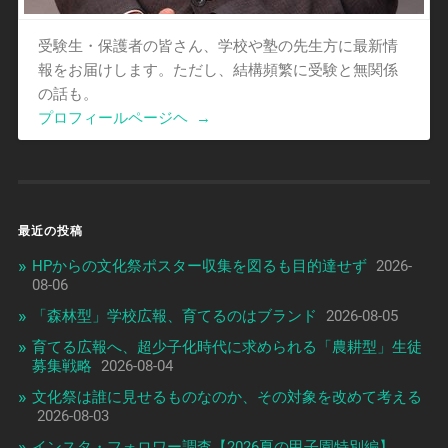
受験生・保護者の皆さん、学校や塾の先生方に最新情
報をお届けします。ただし、結構頻繁に受験と無関係
の話も。
プロフィールページヘ
→
最近の投稿
HPからの文化祭ポスター収集を図るも目的達せず
2026-
08-06
「森林型」学校広報、育てるのはブランド
2026-08-05
育てる広報へ、超少子化時代に求められる「農耕型」生徒
募集戦略
2026-08-04
文化祭は誰に見せるものなのか、その対象を改めて考える
2026-08-03
インスタ・フォロワー調査【2026夏の甲子園特別編】