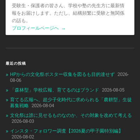
受験生・保護者の皆さん、学校や塾の先生方に最新情
報をお届けします。ただし、結構頻繁に受験と無関係
の話も。
プロフィールページヘ
→
最近の投稿
HPからの文化祭ポスター収集を図るも目的達せず
2026-
08-06
「森林型」学校広報、育てるのはブランド
2026-08-05
育てる広報へ、超少子化時代に求められる「農耕型」生徒
募集戦略
2026-08-04
文化祭は誰に見せるものなのか、その対象を改めて考える
2026-08-03
インスタ・フォロワー調査【2026夏の甲子園特別編】
2026-08-02