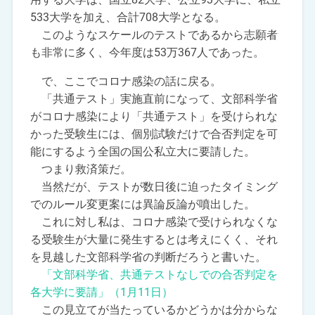
533大学を加え、合計708大学となる。
このようなスケールのテストであるから志願者
も非常に多く、今年度は53万367人であった。
で、ここでコロナ感染の話に戻る。
「共通テスト」実施直前になって、文部科学省
がコロナ感染により「共通テスト」を受けられな
かった受験生には、個別試験だけで合否判定を可
能にするよう全国の国公私立大に要請した。
つまり救済策だ。
当然だが、テストが数日後に迫ったタイミング
でのルール変更案には異論反論が噴出した。
これに対し私は、コロナ感染で受けられなくな
る受験生が大量に発生するとは考えにくく、それ
を見越した文部科学省の判断だろうと書いた。
「文部科学省、共通テストなしでの合否判定を
各大学に要請」（1月11日）
この見立てが当たっているかどうかは分からな