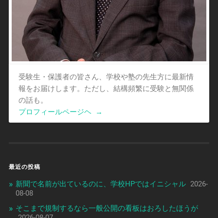
受験生・保護者の皆さん、学校や塾の先生方に最新情
報をお届けします。ただし、結構頻繁に受験と無関係
の話も。
プロフィールページヘ
→
最近の投稿
新聞で名前が出ているのに、学校HPではイニシャル
2026-
08-08
そこまで規制するなら一般公開の看板はおろしたほうが
2026-08-07