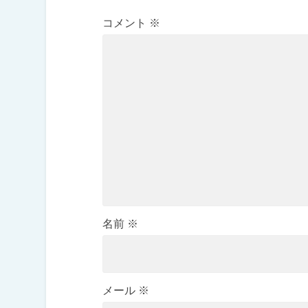
コメント
※
名前
※
メール
※