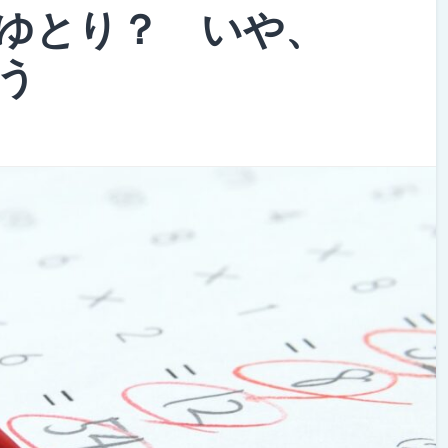
にゆとり？ いや、
う