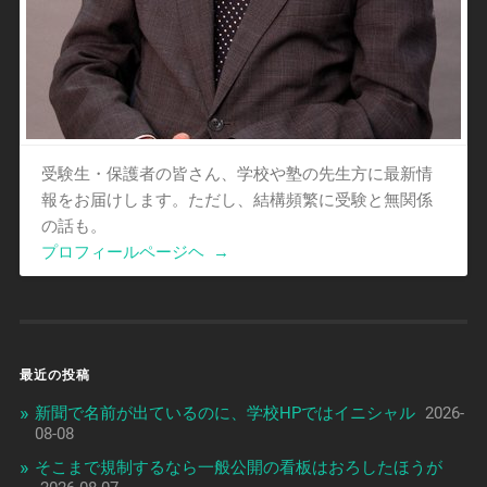
受験生・保護者の皆さん、学校や塾の先生方に最新情
報をお届けします。ただし、結構頻繁に受験と無関係
の話も。
プロフィールページヘ
→
最近の投稿
新聞で名前が出ているのに、学校HPではイニシャル
2026-
08-08
そこまで規制するなら一般公開の看板はおろしたほうが