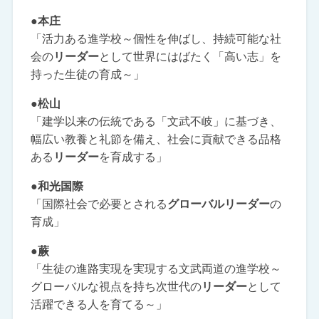
●本庄
「活力ある進学校～個性を伸ばし、持続可能な社
会の
リーダー
として世界にはばたく「高い志」を
持った生徒の育成～」
●松山
「建学以来の伝統である「文武不岐」に基づき、
幅広い教養と礼節を備え、社会に貢献できる品格
ある
リーダー
を育成する」
●和光国際
「国際社会で必要とされる
グローバルリーダー
の
育成」
●蕨
「生徒の進路実現を実現する文武両道の進学校～
グローバルな視点を持ち次世代の
リーダー
として
活躍できる人を育てる～」