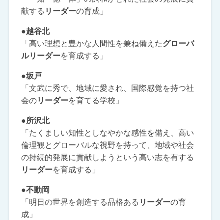
献する
リーダー
の育成」
●越谷北
「高い理想と豊かな人間性を兼ね備えた
グローバ
ルリーダー
を育成する」
●坂戸
「文武に秀で、地域に愛され、国際感覚を持つ社
会の
リーダー
を育てる学校」
●所沢北
「たくましい知性としなやかな感性を備え、高い
倫理観とグローバルな視野を持って、地域や社会
の持続的発展に貢献しようという高い志を有する
リーダー
を育成する」
●不動岡
「明日の世界を創造する品格ある
リーダー
の育
成」