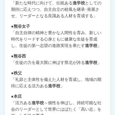
「新たな時代に向けて、伝統ある
進学校
としての
期待に応えつつ、自主自立の校風を継承･発展さ
せ、リーダーとなる良識ある人材を育成する」
●熊谷女子
「自主自律の精神と豊かな人間性を育み、新しい
時代をリードする心身ともに健康な生徒を育成
し、生徒の第一志望の進路実現を果たす
進学校
」
●熊谷西
「生徒の力を最大限に伸ばす県北が誇る
進学校
」
●秩父
「礼節と主体性を備えた人材を育成し、地域の期
待に応える活力ある
進学校
」
●本庄
「活力ある
進学校
～個性を伸ばし、持続可能な社
会のリーダーとして世界にはばたく「高い志」を