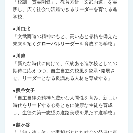
「校訓「質実剛健」、教育方針「文武両道」を実
践し、広く社会で活躍できる
リーダー
を育てる進
学校」
●川口北
「文武両道の精神のもと、高い志と品格を備えた
未来を拓く
グローバルリーダー
を育成する学校」
●川越
「新たな時代に向けて、伝統ある進学校としての
期待に応えつつ、自主自立の校風を継承･発展さ
せ、
リーダー
となる良識ある人材を育成する」
●熊谷女子
「自主自律の精神と豊かな人間性を育み、新しい
時代を
リード
する心身ともに健康な生徒を育成
し、生徒の第一志望の進路実現を果たす進学校」
●越ヶ谷
「「知・徳・体」の調和がとれた社会の発展に貢