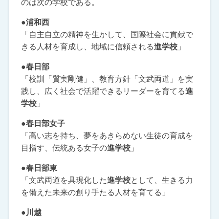
のは次の学校である。
●浦和西
「自主自立の精神を生かして、国際社会に貢献で
きる人材を育成し、地域に信頼される
進学校
」
●春日部
「校訓「質実剛健」、教育方針「文武両道」を実
践し、広く社会で活躍できるリーダーを育てる
進
学校
」
●春日部女子
「高い志を持ち、夢をあきらめない生徒の育成を
目指す、伝統ある女子の
進学校
」
●春日部東
「文武両道を具現化した
進学校
として、生きる力
を備えた未来の創り手たる人材を育てる」
●川越