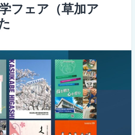
進学フェア（草加ア
た