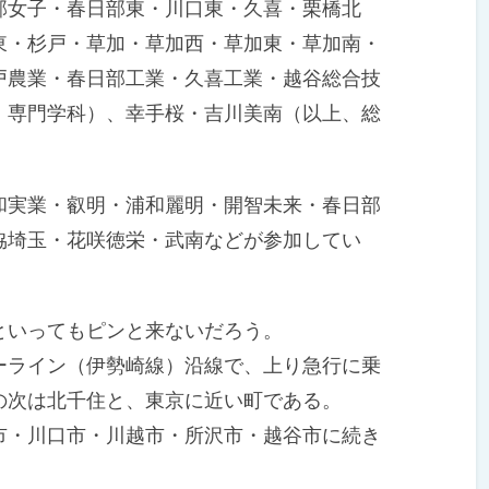
女子・春日部東・川口東・久喜・栗橋北
東・杉戸・草加・草加西・草加東・草加南・
戸農業・春日部工業・久喜工業・越谷総合技
、専門学科）、幸手桜・吉川美南（以上、総
実業・叡明・浦和麗明・開智未来・春日部
協埼玉・花咲徳栄・武南などが参加してい
いってもピンと来ないだろう。
ライン（伊勢崎線）沿線で、上り急行に乗
の次は北千住と、東京に近い町である。
・川口市・川越市・所沢市・越谷市に続き