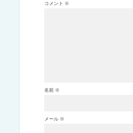
コメント
※
名前
※
メール
※