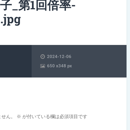
女子_第1回倍率-
.jpg
2024-12-06
650
x
348 px
ません。
※
が付いている欄は必須項目です