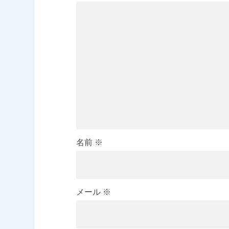
名前
※
メール
※