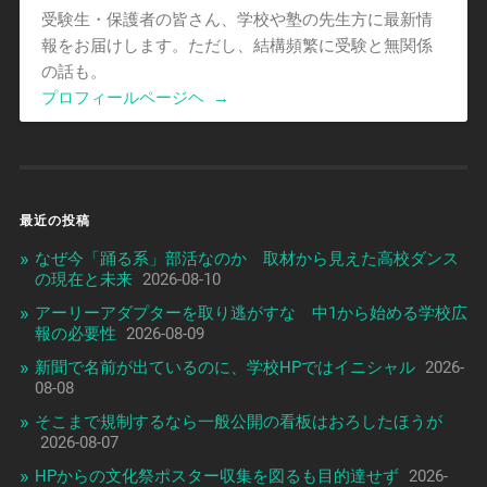
受験生・保護者の皆さん、学校や塾の先生方に最新情
報をお届けします。ただし、結構頻繁に受験と無関係
の話も。
プロフィールページヘ
→
最近の投稿
なぜ今「踊る系」部活なのか 取材から見えた高校ダンス
の現在と未来
2026-08-10
アーリーアダプターを取り逃がすな 中1から始める学校広
報の必要性
2026-08-09
新聞で名前が出ているのに、学校HPではイニシャル
2026-
08-08
そこまで規制するなら一般公開の看板はおろしたほうが
2026-08-07
HPからの文化祭ポスター収集を図るも目的達せず
2026-