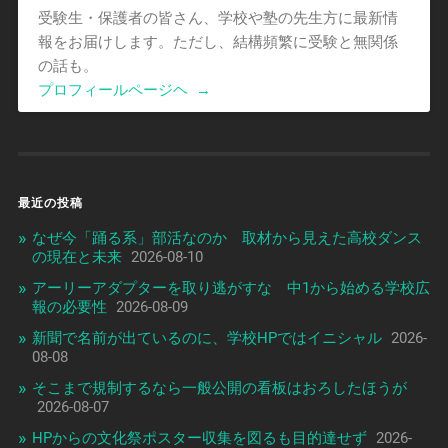
受験生・保護者の皆さん、学校や塾の先生方に最新情
報をお届けします。ただし、結構頻繁に受験と無関係
の話も。
プロフィールページヘ
→
最近の投稿
なぜ今「踊る系」部活なのか 取材から見えた高校ダンス
の現在と未来
2026-08-10
アーリーアダプターを取り逃がすな 中1から始める学校広
報の必要性
2026-08-09
新聞で名前が出ているのに、学校HPではイニシャル
2026-
08-08
そこまで規制するなら一般公開の看板はおろしたほうが
2026-08-07
HPからの文化祭ポスター収集を図るも目的達せず
2026-