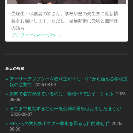
受験生・保護者の皆さん、学校や塾の先生方に最新情
報をお届けします。ただし、結構頻繁に受験と無関係
の話も。
プロフィールページヘ
→
最近の投稿
アーリーアダプターを取り逃がすな 中1から始める学校広
報の必要性
2026-08-09
新聞で名前が出ているのに、学校HPではイニシャル
2026-
08-08
そこまで規制するなら一般公開の看板はおろしたほうが
2026-08-07
HPからの文化祭ポスター収集を図るも目的達せず
2026-
08-06