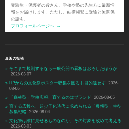
受験生・保護者の皆さん、学校や塾の先生方に最新情
報をお届けします。ただし、結構頻繁に受験と無関係
の話も。
プロフィールページヘ
→
最近の投稿
そこまで規制するなら一般公開の看板はおろしたほうが
2026-08-07
HPからの文化祭ポスター収集を図るも目的達せず
2026-
08-06
「森林型」学校広報、育てるのはブランド
2026-08-05
育てる広報へ、超少子化時代に求められる「農耕型」生徒
募集戦略
2026-08-04
文化祭は誰に見せるものなのか、その対象を改めて考える
2026-08-03