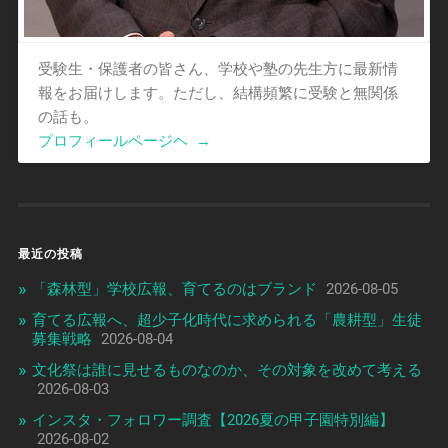
受験生・保護者の皆さん、学校や塾の先生方に最新情
報をお届けします。ただし、結構頻繁に受験と無関係
の話も。
プロフィールページヘ
→
最近の投稿
「森林型」学校広報、育てるのはブランド
2026-08-05
育てる広報へ、超少子化時代に求められる「農耕型」生徒
募集戦略
2026-08-04
文化祭は誰に見せるものなのか、その対象を改めて考える
2026-08-03
インスタ・フォロワー調査【2026夏の甲子園特別編】
2026-08-02