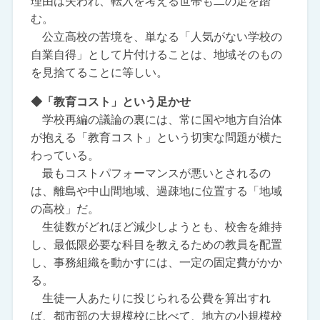
理由は失われ、転入を考える世帯も二の足を踏
む。
公立高校の苦境を、単なる「人気がない学校の
自業自得」として片付けることは、地域そのもの
を見捨てることに等しい。
◆「教育コスト」という足かせ
学校再編の議論の裏には、常に国や地方自治体
が抱える「教育コスト」という切実な問題が横た
わっている。
最もコストパフォーマンスが悪いとされるの
は、離島や中山間地域、過疎地に位置する「地域
の高校」だ。
生徒数がどれほど減少しようとも、校舎を維持
し、最低限必要な科目を教えるための教員を配置
し、事務組織を動かすには、一定の固定費がかか
る。
生徒一人あたりに投じられる公費を算出すれ
ば、都市部の大規模校に比べて、地方の小規模校