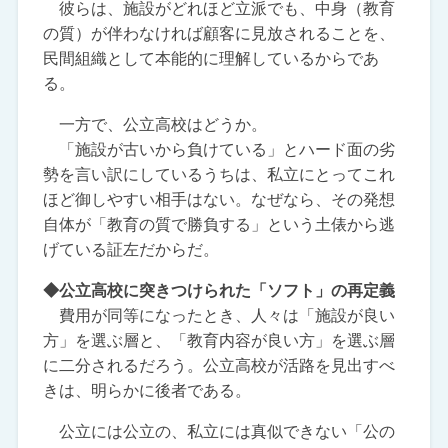
彼らは、施設がどれほど立派でも、中身（教育
の質）が伴わなければ顧客に見放されることを、
民間組織として本能的に理解しているからであ
る。
一方で、公立高校はどうか。
「施設が古いから負けている」とハード面の劣
勢を言い訳にしているうちは、私立にとってこれ
ほど御しやすい相手はない。なぜなら、その発想
自体が「教育の質で勝負する」という土俵から逃
げている証左だからだ。
◆公立高校に突きつけられた「ソフト」の再定義
費用が同等になったとき、人々は「施設が良い
方」を選ぶ層と、「教育内容が良い方」を選ぶ層
に二分されるだろう。公立高校が活路を見出すべ
きは、明らかに後者である。
公立には公立の、私立には真似できない「公の