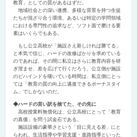
教育」としての質があるはずだ。
地域社会との深い連携、多様な背景を持つ生徒
たちが混ざり合う環境、あるいは特定の学問領域
における専門性の追求など、ソフト面で磨ける要
素はいくらでもある。
もし公立高校が「施設さえ新しければ勝てる」
と本気で信じ、ハードの改修ばかりを求めている
のであれば、その間に私立はさらに教育内容を研
ぎ澄ませ、差を広げて行くだろう。公立側が施設
のビハインドを嘆いている時間は、私立側にとっ
ては「教育の質の向上に邁進できるボーナスタイ
ム」でしかないのだ。
◆ハードの言い訳を捨てた、その先に
高校授業料無償化は、公立高校にとって「教育
の真価」を問う試金石である。
施設設備の豪華さという「目に見える差」にと
らわれ、生活指導や学習支援・進路指導といった