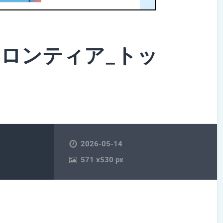
潮フロンティア_トッ
2026-05-14
571
x
530 px