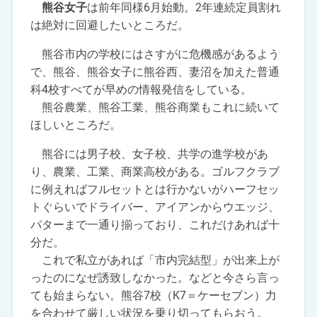
熊谷女子
は前年同様6月始動。2年連続定員割れ
は絶対に回避したいところだ。
熊谷市内の学校にはさすがに危機感があるよう
で、熊谷、熊谷女子に熊谷西、妻沼を加えた普通
科4校すべてが早めの情報発信をしている。
熊谷農業、熊谷工業、熊谷商業もこれに続いて
ほしいところだ。
熊谷には男子校、女子校、共学の進学校があ
り、農業、工業、商業高校がある。ゴルフクラブ
に例えればフルセットとは行かないがハーフセッ
トぐらいでドライバー、アイアンからウエッジ、
パターまで一通り揃っており、これだけあれば十
分だ。
これで私立があれば「市内完結型」が出来上が
ったのになぜ誘致しなかった。などと今さら言っ
ても始まらない。熊谷7校（K7＝ケーセブン）力
を合わせて厳しい状況を乗り切ってもらおう。