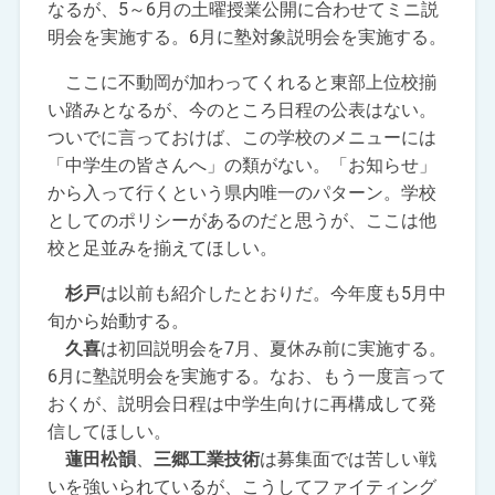
なるが、5～6月の土曜授業公開に合わせてミニ説
明会を実施する。6月に塾対象説明会を実施する。
ここに不動岡が加わってくれると東部上位校揃
い踏みとなるが、今のところ日程の公表はない。
ついでに言っておけば、この学校のメニューには
「中学生の皆さんへ」の類がない。「お知らせ」
から入って行くという県内唯一のパターン。学校
としてのポリシーがあるのだと思うが、ここは他
校と足並みを揃えてほしい。
杉戸
は以前も紹介したとおりだ。今年度も5月中
旬から始動する。
久喜
は初回説明会を7月、夏休み前に実施する。
6月に塾説明会を実施する。なお、もう一度言って
おくが、説明会日程は中学生向けに再構成して発
信してほしい。
蓮田松韻
、
三郷工業技術
は募集面では苦しい戦
いを強いられているが、こうしてファイティング