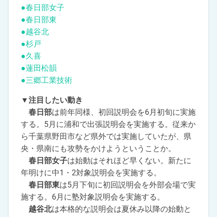
●春日部女子
●春日部東
●越谷北
●杉戸
●久喜
●蓮田松韻
●三郷工業技術
▼注目したい動き
春日部
は前年同様、初回説明会を6月初旬に実施
する。5月に浦和で出張説明会を実施する。従来か
ら千葉県野田市など県外では実施していたが、県
央・県南にも攻勢をかけようということか。
春日部女子
は始動はそれほど早くない。新たに
年明けに中1・2対象説明会を実施する。
春日部東
は5月下旬に初回説明会を外部会場で実
施する。6月に塾対象説明会を実施する。
越谷北
は本格的な説明会は夏休み以降の始動と