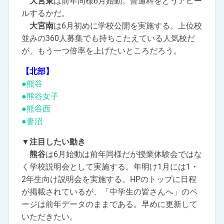
大宮東
は前年同様6月始動。普通科をどうアピー
ルするかだ。
大宮南
は6月初めに学校公開を実施する。上位校
並みの360人募集でも持ちこたえている人気校だ
が、もう一つ倍率を上げたいところだろう。
【北部】
●熊谷
●熊谷女子
●熊谷西
●妻沼
▼注目したい動き
熊谷
は6月始動は前年同様だが授業体験会ではな
く学校説明会として実施する。年明け1月には1・
2年生向け説明会を実施する。HPのトップに日程
が掲載されているが、「中学生の皆さんへ」のペ
ージは前年データのままである。早めに更新して
いただきたい。