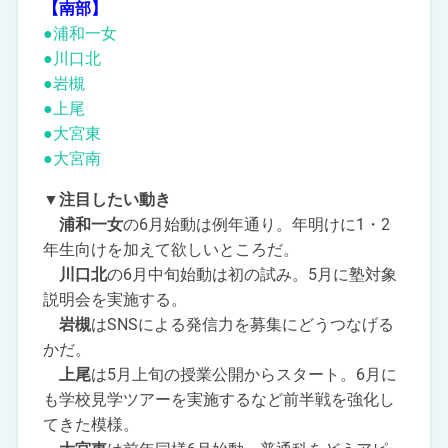
【南部】
●浦和一女
●川口北
●岩槻
●上尾
●大宮東
●大宮南
▼注目したい動き
浦和一女
の6月始動は例年通り。年明けに1・2
年生向けを加えて欲しいところだ。
川口北
の6月中旬始動は初の試み。5月に塾対象
説明会を実施する。
岩槻
はSNSによる発信力を募集にどうつなげる
かだ。
上尾
は5月上旬の授業公開からスタート。6月に
も学校見学ツアーを実施するなど前半戦を強化し
てきた模様。