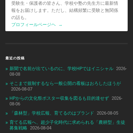
受験生・保護者の皆さん、学校や塾の先生方に最新情
報をお届けします。ただし、結構頻繁に受験と無関係
の話も。
プロフィールページヘ
→
最近の投稿
新聞で名前が出ているのに、学校HPではイニシャル
2026-
08-08
そこまで規制するなら一般公開の看板はおろしたほうが
2026-08-07
HPからの文化祭ポスター収集を図るも目的達せず
2026-
08-06
「森林型」学校広報、育てるのはブランド
2026-08-05
育てる広報へ、超少子化時代に求められる「農耕型」生徒
募集戦略
2026-08-04