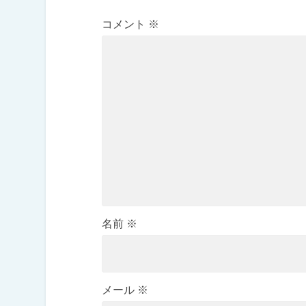
コメント
※
名前
※
メール
※