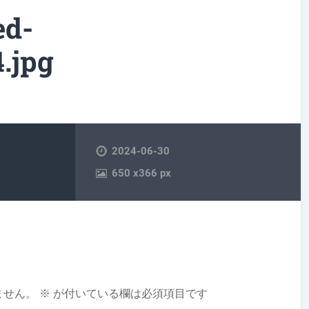
ed-
.jpg
2024-06-30
650
x
366 px
ません。
※
が付いている欄は必須項目です