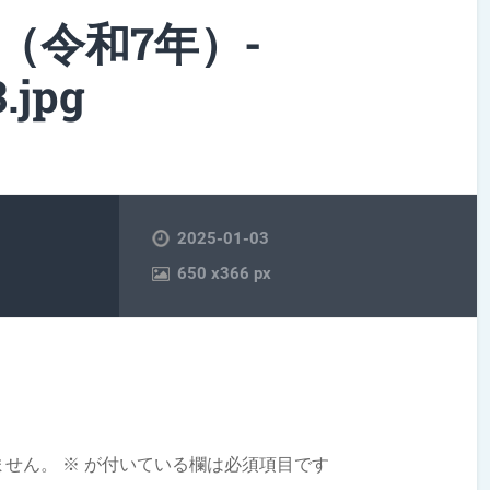
5（令和7年）-
.jpg
2025-01-03
650
x
366 px
ません。
※
が付いている欄は必須項目です