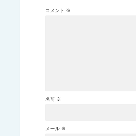
コメント
※
名前
※
メール
※