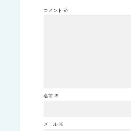
コメント
※
名前
※
メール
※