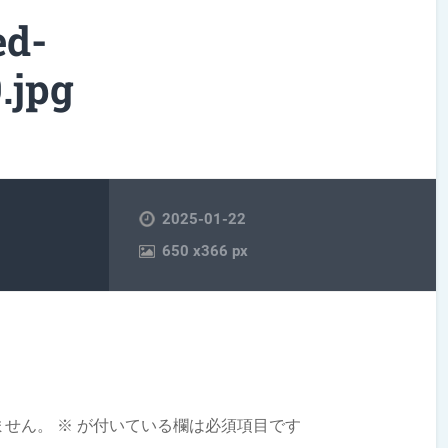
ed-
.jpg
2025-01-22
650
x
366 px
ません。
※
が付いている欄は必須項目です