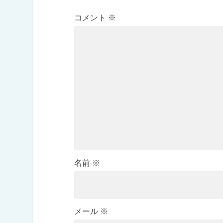
コメント
※
名前
※
メール
※