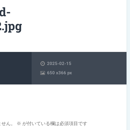
d-
.jpg
2025-02-15
650
x
366 px
ません。
※
が付いている欄は必須項目です