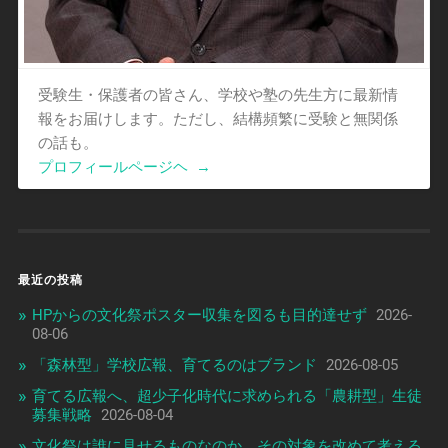
受験生・保護者の皆さん、学校や塾の先生方に最新情
報をお届けします。ただし、結構頻繁に受験と無関係
の話も。
プロフィールページヘ
→
最近の投稿
HPからの文化祭ポスター収集を図るも目的達せず
2026-
08-06
「森林型」学校広報、育てるのはブランド
2026-08-05
育てる広報へ、超少子化時代に求められる「農耕型」生徒
募集戦略
2026-08-04
文化祭は誰に見せるものなのか、その対象を改めて考える