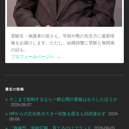
受験生・保護者の皆さん、学校や塾の先生方に最新情
報をお届けします。ただし、結構頻繁に受験と無関係
の話も。
プロフィールページヘ
→
最近の投稿
そこまで規制するなら一般公開の看板はおろしたほうが
2026-08-07
HPからの文化祭ポスター収集を図るも目的達せず
2026-
08-06
「森林型」学校広報、育てるのはブランド
2026-08-05