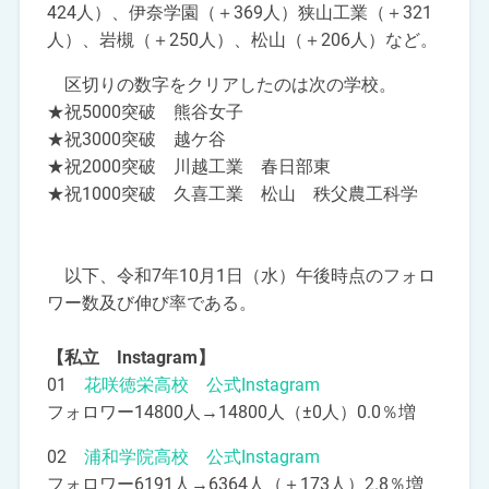
424人）、伊奈学園（＋369人）狭山工業（＋321
人）、岩槻（＋250人）、松山（＋206人）など。
区切りの数字をクリアしたのは次の学校。
★祝5000突破 熊谷女子
★祝3000突破 越ケ谷
★祝2000突破 川越工業 春日部東
★祝1000突破 久喜工業 松山 秩父農工科学
以下、令和7年10月1日（水）午後時点のフォロ
ワー数及び伸び率である。
【私立 Instagram】
01
花咲徳栄高校 公式Instagram
フォロワー14800人→14800人（±0人）0.0％増
02
浦和学院高校 公式Instagram
フォロワー6191人→6364人（＋173人）2.8％増