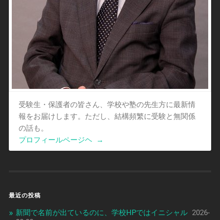
受験生・保護者の皆さん、学校や塾の先生方に最新情
報をお届けします。ただし、結構頻繁に受験と無関係
の話も。
プロフィールページヘ
→
最近の投稿
新聞で名前が出ているのに、学校HPではイニシャル
2026-