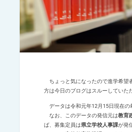
ちょっと気になったので進学希望者
方は今日のブログはスルーしていた
データは令和元年12月15日現在の
なお、このデータの発信元は
教育
ば、募集定員は
県立学校人事課
が発