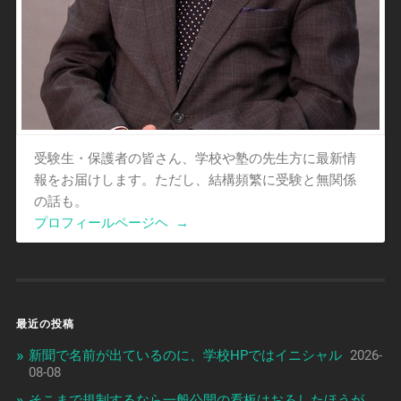
受験生・保護者の皆さん、学校や塾の先生方に最新情
報をお届けします。ただし、結構頻繁に受験と無関係
の話も。
プロフィールページヘ
→
最近の投稿
新聞で名前が出ているのに、学校HPではイニシャル
2026-
08-08
そこまで規制するなら一般公開の看板はおろしたほうが