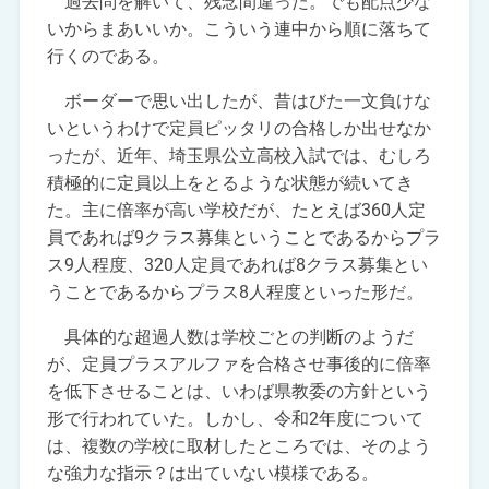
過去問を解いて、残念間違った。でも配点少な
いからまあいいか。こういう連中から順に落ちて
行くのである。
ボーダーで思い出したが、昔はびた一文負けな
いというわけで定員ピッタリの合格しか出せなか
ったが、近年、埼玉県公立高校入試では、むしろ
積極的に定員以上をとるような状態が続いてき
た。主に倍率が高い学校だが、たとえば360人定
員であれば9クラス募集ということであるからプラ
ス9人程度、320人定員であれば8クラス募集とい
うことであるからプラス8人程度といった形だ。
具体的な超過人数は学校ごとの判断のようだ
が、定員プラスアルファを合格させ事後的に倍率
を低下させることは、いわば県教委の方針という
形で行われていた。しかし、令和2年度について
は、複数の学校に取材したところでは、そのよう
な強力な指示？は出ていない模様である。