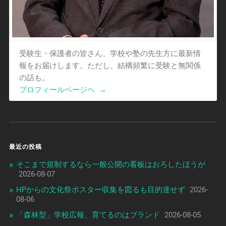
受験生・保護者の皆さん、学校や塾の先生方に最新情
報をお届けします。ただし、結構頻繁に受験と無関係
の話も。
プロフィールページヘ
→
最近の投稿
そこまで規制するなら一般公開の看板はおろしたほうが
2026-08-07
HPからの文化祭ポスター収集を図るも目的達せず
2026-
08-06
「森林型」学校広報、育てるのはブランド
2026-08-05