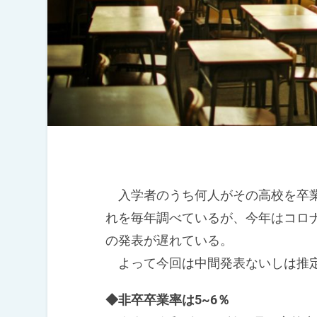
入学者のうち何人がその高校を卒業
れを毎年調べているが、今年はコロ
の発表が遅れている。
よって今回は中間発表ないしは推定
◆非卒卒業率は5~6％