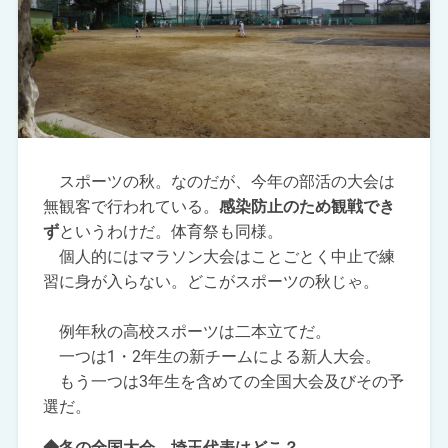
スポーツの秋。なのだが、今年の部活の大会は
無観客で行われている。
感染防止のため観戦でき
ず
というわけだ。体育祭も同様。
個人的にはマラソン大会はことごとく中止で練
習に身が入らない。どこがスポーツの秋じゃ。
例年秋の高校スポーツは二本立てだ。
一つは1・2年生の新チームによる新人大会。
もう一つは3年生を含めての全国大会及びその予
選だ。
◆冬の全国大会、埼玉代表はどこ？