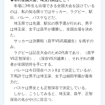
冬場に3年生も出場できる全国大会を設けている
のは、私の知る限りではサッカー、ラグビー、駅
伝、バレー、バスケなどだ。
埼玉県では先週、駅伝の県予選が行われ、男子
は埼玉栄、女子は昌平が優勝し、全国出場を決め
た。
サッカーは決勝戦（昌平VS武蔵越生）を残すの
み。
ラグビーは記念大会のため2代表であり、（昌平
VS正智深谷）、（深谷VS川越東）、それぞれの勝
者が全国切符を手にする。
バレーは今日現在ベスト8まで決定しているが、
下馬評では男子は埼玉栄、女子は細田学園が最有
力だ。
バスケは男女とも正智深谷で決定している。
しかし、こうしてみると、埼玉栄、昌平、正智
深谷の名がやけに目立つ。