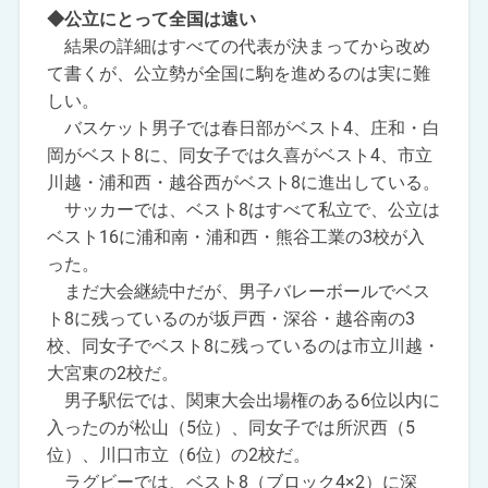
◆公立にとって全国は遠い
結果の詳細はすべての代表が決まってから改め
て書くが、公立勢が全国に駒を進めるのは実に難
しい。
バスケット男子では春日部がベスト4、庄和・白
岡がベスト8に、同女子では久喜がベスト4、市立
川越・浦和西・越谷西がベスト8に進出している。
サッカーでは、ベスト8はすべて私立で、公立は
ベスト16に浦和南・浦和西・熊谷工業の3校が入
った。
まだ大会継続中だが、男子バレーボールでベス
ト8に残っているのが坂戸西・深谷・越谷南の3
校、同女子でベスト8に残っているのは市立川越・
大宮東の2校だ。
男子駅伝では、関東大会出場権のある6位以内に
入ったのが松山（5位）、同女子では所沢西（5
位）、川口市立（6位）の2校だ。
ラグビーでは、ベスト8（ブロック4×2）に深