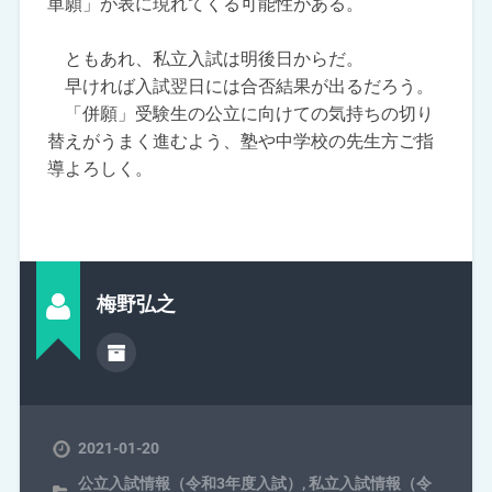
単願」が表に現れてくる可能性がある。
ともあれ、私立入試は明後日からだ。
早ければ入試翌日には合否結果が出るだろう。
「併願」受験生の公立に向けての気持ちの切り
替えがうまく進むよう、塾や中学校の先生方ご指
導よろしく。
梅野弘之
2021-01-20
公立入試情報（令和3年度入試）
,
私立入試情報（令