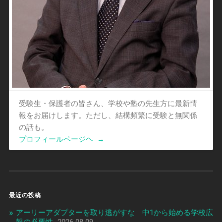
受験生・保護者の皆さん、学校や塾の先生方に最新情
報をお届けします。ただし、結構頻繁に受験と無関係
の話も。
プロフィールページヘ
→
最近の投稿
アーリーアダプターを取り逃がすな 中1から始める学校広
報の必要性
2026-08-09