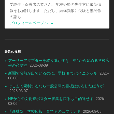
受験生・保護者の皆さん、学校や塾の先生方に最新情
報をお届けします。ただし、結構頻繁に受験と無関係
の話も。
プロフィールページヘ
→
最近の投稿
アーリーアダプターを取り逃がすな 中1から始める学校広
報の必要性
2026-08-09
新聞で名前が出ているのに、学校HPではイニシャル
2026-
08-08
そこまで規制するなら一般公開の看板はおろしたほうが
2026-08-07
HPからの文化祭ポスター収集を図るも目的達せず
2026-
08-06
「森林型」学校広報、育てるのはブランド
2026-08-05